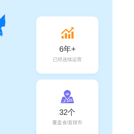
6年+
已经连续运营
32个
覆盖省/直辖市