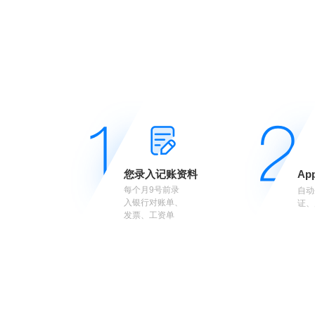
您录入记账资料
Ap
每个月9号前录
自动
入银行对账单、
证、
发票、工资单