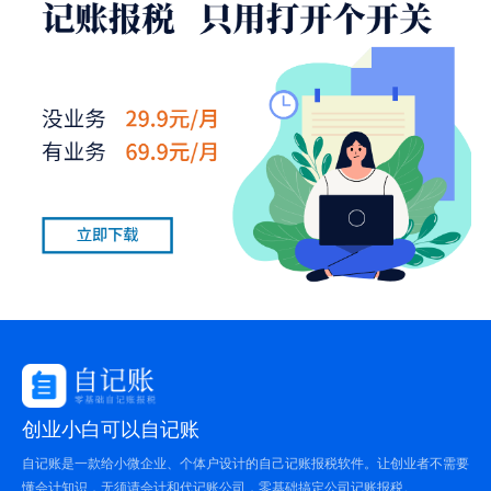
创业小白可以自记账
自记账是一款给小微企业、个体户设计的自己记账报税软件。让创业者不需要
懂会计知识，无须请会计和代记账公司，零基础搞定公司记账报税。