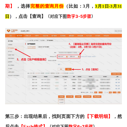
期】
，
选择
完整的查询月份
（比如：3月，
3月1日-3月31
），点击【
查询
】
（对应下图
数字3-5步骤
）
日
第三步：出现结果后，找到页面下方的
【下载明细】
，然
后点击
【Excle格式】
（对应下图
数字6-7步骤
）