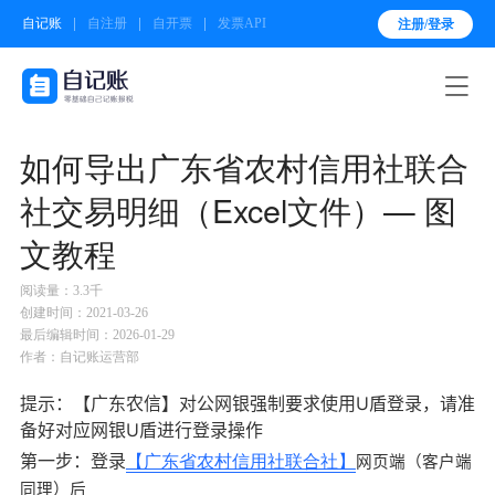
自记账
自注册
自开票
发票API
注册/登录

如何导出广东省农村信用社联合
社交易明细（Excel文件）— 图
文教程
阅读量：3.3千
创建时间：2021-03-26
最后编辑时间：2026-01-29
作者：自记账运营部
提示：【广东农信】对公网银强制要求使用U盾登录，请准
备好对应网银U盾进行登录操作
第一步：登录
【广东省农村信用社联合社】
网页端（客户端
同理）后