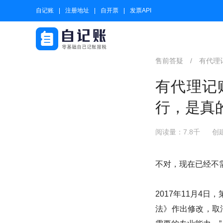
自记账
注册地址
自开票
发票API
售前答疑
/
有代理
有代理记
行，是真
阅读量：7.8千
创建
不对，现在已经不
2017年11月4
法》作出修改，取