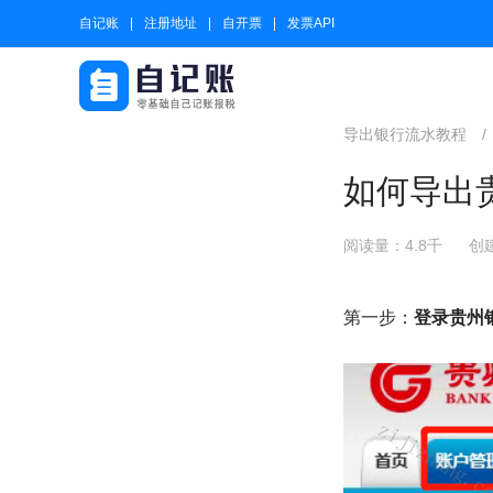
自记账
注册地址
自开票
发票API
导出银行流水教程
/
如何导出贵
阅读量：4.8千
创建
第一步：
登录贵州