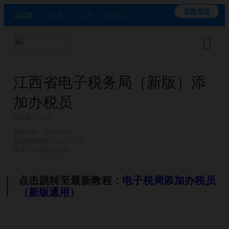
注册/登录
自记账
自注册
自开票
发票API

江西省电子税务局（新版）添
加办税员
阅读量：1.2万
创建时间：2023-05-05
最后编辑时间：2023-07-21
作者：自记账运营部
点击跳转至最新教程：
电子税局添加办税员
（新版通用）