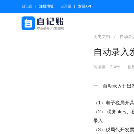
自记账
注册地址
自开票
发票API
历史文档
/
自动录
自动录入
阅读量：2.4千
创建
一、自动录入开出
（1）电子税局开
（2） 税务uke
录入
（3）税局代开发