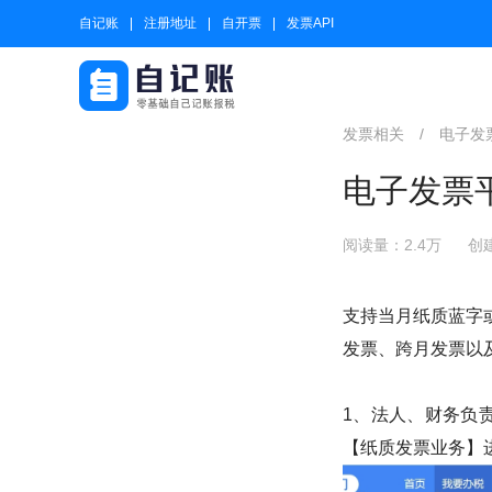
自记账
注册地址
自开票
发票API
发票相关
/
电子发
电子发票
阅读量：2.4万
创建
支持当月纸质蓝字
发票、跨月发票以
1、法人、财务负
【纸质发票业务】