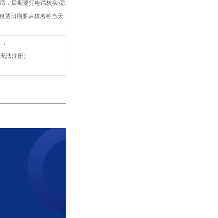
话，后期要打电话核实 ②
③租赁日期要从核名称当天
）：
宅无法注册）