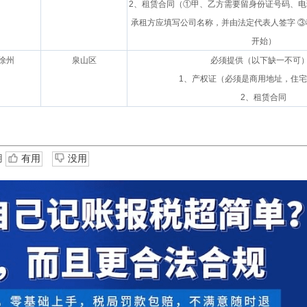
2、租赁合同（①甲、乙方需要留身份证号码、电
承租方应填写公司名称，并由法定代表人签字 
开始）
徐州
泉山区
必须提供（以下缺一不可
1、产权证（必须是商用地址，住
2、租赁合同
用
有用
没用