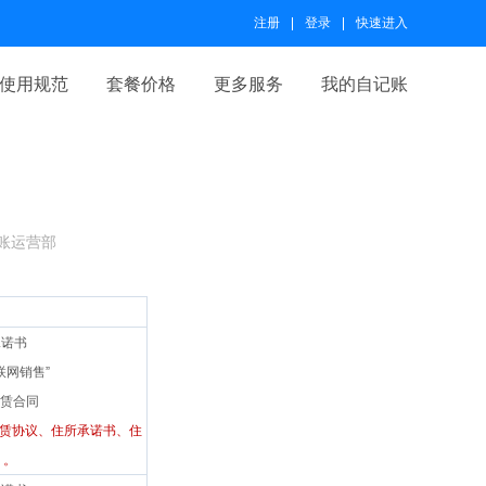
注册
登录
快速进入
使用规范
套餐价格
更多服务
我的自记账
账运营部
承诺书
联网销售”
租赁合同
租赁协议、住所承诺书、住
）。