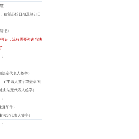
证
人，租赁起始日期及签订日
承诺书》
许可证，流程需要咨询当地
了
）：
由法定代表人签字）
》（“申请人签字或盖章”处
处由法定代表人签字）
）：
受复印件）
由法定代表人签字）
）：