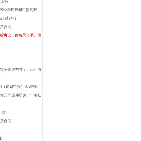
承诺书
宅房经营期限和租赁期限、
超过2年）
租赁合同
租赁协议、住所承诺书、住
）。
处需全体股东签字。出租方
）
用（信息申报）承诺书》
租赁合同原件照片（不要扫
）
一致
租赁合同
证