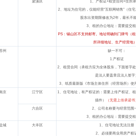
梁溪区
1、产权证+租赁合同+住所
2、地址为住宅的，仅能经营“互联网销售”（住
股东出资期限修改为2年，最长不能
3、租的办公地址：需要提交
PS：锡山区不支持邮寄。地址明确到门牌号（
所详细地址、生产经营地
苏州
缺一不可：
1.产权证
2、租赁合同（承租方应为全体股东，下面签字
是法人要盖章且法人签字
3、纸质最新版《市场主体住所（经营场所）使
南京
江宁区
1、住宅地址，有产权证的：需要上传产权证、
描件）
（无需上传承诺书
六合区
2、公司名称要与经营范围
3、租的办公地址：需要提交
盐城
大丰区
1、住宅地址无法注册
2、必须要商业用房产权