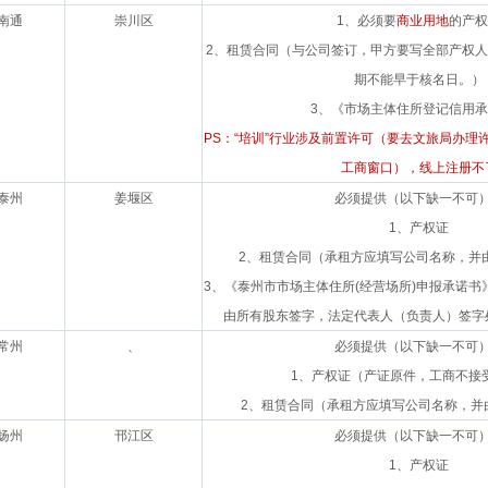
南通
崇川区
1、必须要
商业用地
的产权
2、租赁合同（与公司签订，甲方要写全部产权
期不能早于核名日。）
3、《市场主体住所登记信用
PS：“培训”行业涉及前置许可（要去文旅局办理
工商窗口），线上注册不
泰州
姜堰区
必须提供（以下缺一不可
1、产权证
2、租赁合同（承租方应填写公司名称，并
3、《泰州市市场主体住所(经营场所)申报承诺书
由所有股东签字，法定代表人（负责人）签字
常州
、
必须提供（以下缺一不可
1、产权证（产证原件，工商不接
2、租赁合同（承租方应填写公司名称，并
扬州
邗江区
必须提供（以下缺一不可
1、产权证