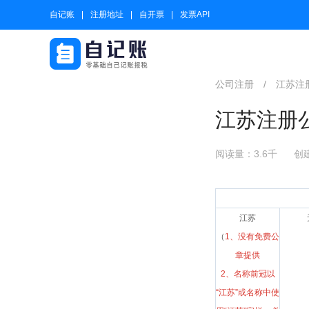
自记账
注册地址
自开票
发票API
公司注册
/
江苏注
江苏注册
阅读量：3.6千
创建
江苏
（
1、没有免费公
章提供
2、名称前冠以
“江苏”或名称中使