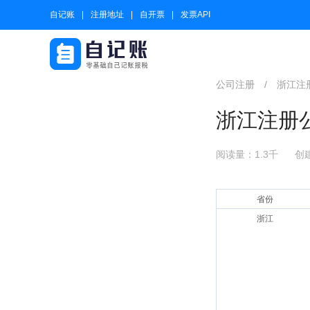
自记账
注册地址
自开票
发票API
公司注册
/
浙江注
浙江注册
阅读量：1.3千
创建
省份
浙江