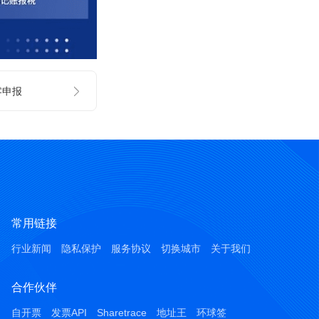
零申报
常用链接
行业新闻
隐私保护
服务协议
切换城市
关于我们
合作伙伴
自开票
发票API
Sharetrace
地址王
环球签