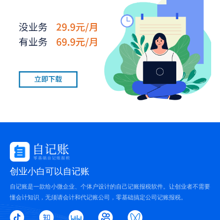
创业小白可以自记账
自记账是一款给小微企业、个体户设计的自己记账报税软件。让创业者不需要
懂会计知识，无须请会计和代记账公司，零基础搞定公司记账报税。