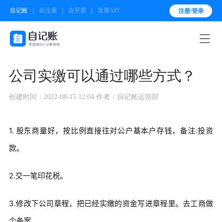
自记账
自注册
自开票
发票API
注册/登录

公司实缴可以通过哪些方式？
创建时间：2022-08-15 12:04
作者：自记账运营部
1. 股东商量好，按比例直接往对公户基本户存钱，备注:投资
款。
2.交一笔印花税。
3.修改下公司章程，把已经实缴的资金写进章程里。去工商做
个备案。