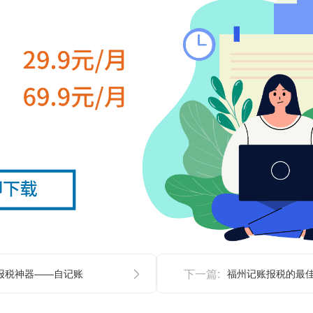
报税神器——自记账
下一篇: