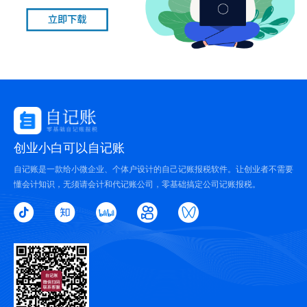
创业小白可以自记账
自记账是一款给小微企业、个体户设计的自己记账报税软件。让创业者不需要
懂会计知识，无须请会计和代记账公司，零基础搞定公司记账报税。