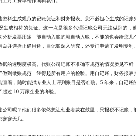
用上月工资单稍作编辑就行。
些资料生成规范的记账凭证和财务报表。您不必担心生成的记账
况生成相符的凭证。这一点是很多代理记账公司无法做到的，
真分析发票用途，能自动入账的就自动入账，不能的也会给您几
明白并选择正确用途，自记账深入研究，还专门申请了发明专利
数据的透明度极高。代账公司记账不准确不规范的情况屡见不鲜
于做到做账规范，经得起所有用户的检验。用自记账，财务报表
能查看，随时能找专业人士评判账目是否准确。5 年来，自记账
超过 10 万家企业的考验。
账公司呢？他们很多依然想让创业者蒙在鼓里，只报税不记账，
都寥寥无几。