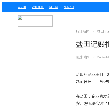
自记账
注册地址
自开票
发票API
行业新闻
/
盐田记
盐田记账
创建时间：2025-02-14 
盐田的企业主们，
题的神器——自记
在盐田，企业的发
安。您无法实时了