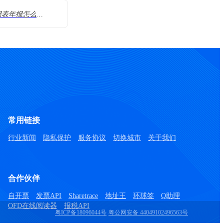
零申报小规模财务报表年报怎么填
常用链接
行业新闻
隐私保护
服务协议
切换城市
关于我们
合作伙伴
自开票
发票API
Sharetrace
地址王
环球签
Q助理
OFD在线阅读器
报税API
粤ICP备18096044号
粤公网安备 44049102496563号