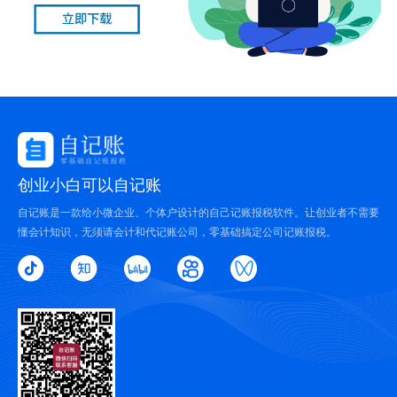
创业小白可以自记账
自记账是一款给小微企业、个体户设计的自己记账报税软件。让创业者不需要
懂会计知识，无须请会计和代记账公司，零基础搞定公司记账报税。