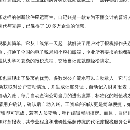
账这样的创新软件应运而生。自记账是一款专为不懂会计的普通
的迭代与完善，已赢得了 10 多万企业的信赖。
税极其简单。它从上线第一天起，就解决了用户对于报税操作失
题，打通了全国的电子税局和个税扣缴端，企业所有要报的税都
需从头学习复杂的报税流程，交给自记账就能轻松搞定。
账也展现出了显著的优势。多数对公户流水可以自动录入，它与
动获取对公户变动情况，并生成记账凭证，自动记入财务报表
自动入账，每月自动查询公司当月的进出发票，标准化的增值税
请用户确认，确认后自动入账。工资单的确认更是简单便捷，
”按钮即可完成，若有人员变动，稍作编辑就能搞定。而且，自记
和财务报表，其专业程度和准确性远超传统的代记账报税服务公