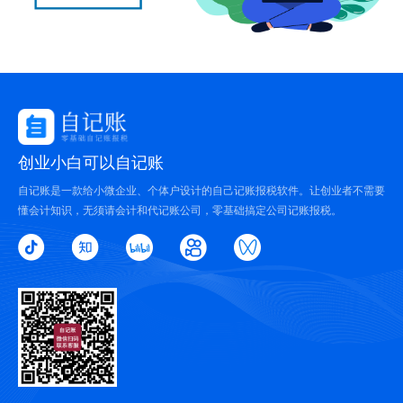
创业小白可以自记账
自记账是一款给小微企业、个体户设计的自己记账报税软件。让创业者不需要
懂会计知识，无须请会计和代记账公司，零基础搞定公司记账报税。