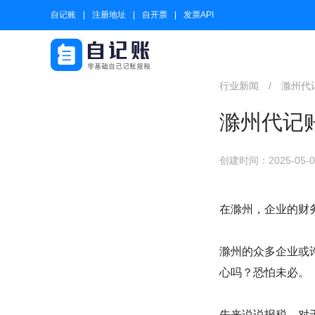
自记账
注册地址
自开票
发票API
行业新闻
/
滁州代
滁州代记
创建时间：2025-05-01
在滁州，企业的财
滁州的众多企业或
心吗？恐怕未必。
先来说说报税。对