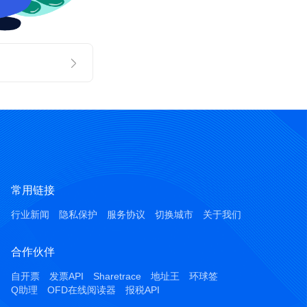
常用链接
行业新闻
隐私保护
服务协议
切换城市
关于我们
合作伙伴
自开票
发票API
Sharetrace
地址王
环球签
Q助理
OFD在线阅读器
报税API