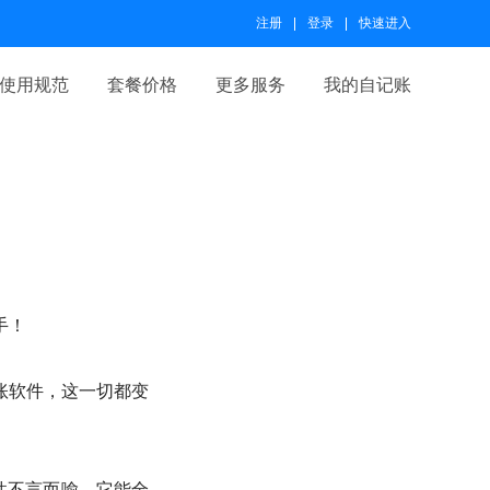
注册
登录
快速进入
使用规范
套餐价格
更多服务
我的自记账
手！
账软件，这一切都变
靠性不言而喻。它能全