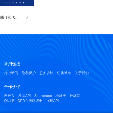
成都自记账软件：颠覆传统代理记账
常用链接
行业新闻
隐私保护
服务协议
切换城市
关于我们
合作伙伴
自开票
发票API
Sharetrace
地址王
环球签
Q助理
OFD在线阅读器
报税API