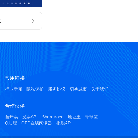
账
常用链接
行业新闻
隐私保护
服务协议
切换城市
关于我们
合作伙伴
自开票
发票API
Sharetrace
地址王
环球签
Q助理
OFD在线阅读器
报税API