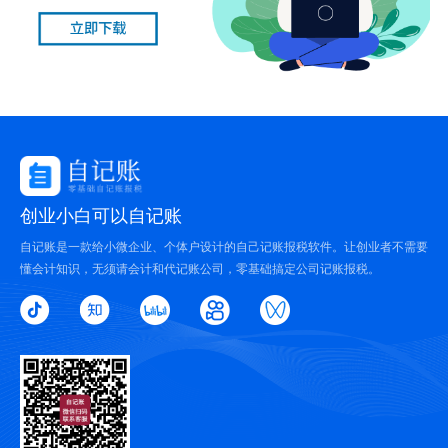
创业小白可以自记账
自记账是一款给小微企业、个体户设计的自己记账报税软件。让创业者不需要
懂会计知识，无须请会计和代记账公司，零基础搞定公司记账报税。