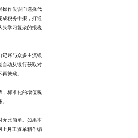
局操作失误而选择代
完成税务申报，打通
从头学习复杂的报税
自记账与众多主流银
就能自动从银行获取对
不再繁琐。
票，标准化的增值税
账。
时无比简单。如果本
用上月工资单稍作编