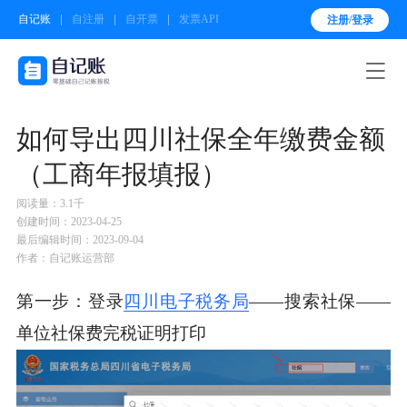
自记账
自注册
自开票
发票API
注册/登录

如何导出四川社保全年缴费金额
（工商年报填报）
阅读量：3.1千
创建时间：2023-04-25
最后编辑时间：2023-09-04
作者：自记账运营部
第一步：登录
四川电子税务局
——搜索社保——
单位社保费完税证明打印