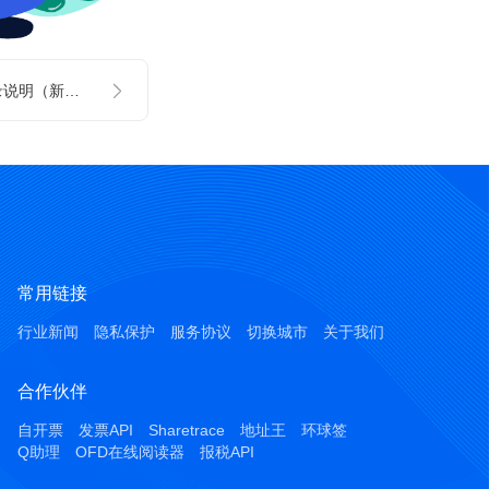
重庆市电子税局登录说明（新版）
常用链接
行业新闻
隐私保护
服务协议
切换城市
关于我们
合作伙伴
自开票
发票API
Sharetrace
地址王
环球签
Q助理
OFD在线阅读器
报税API