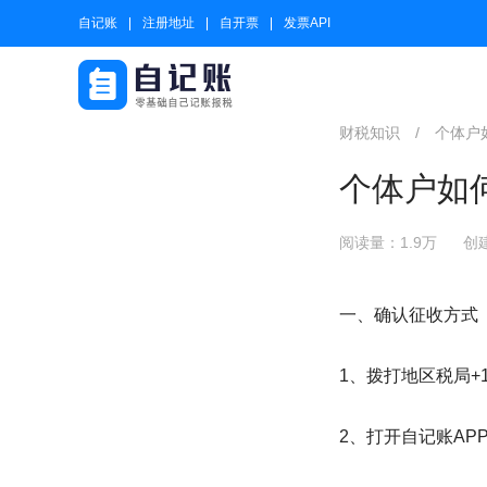
自记账
注册地址
自开票
发票API
财税知识
/
个体户
个体户如
阅读量：1.9万
创建
一、确认征收方式
1、拨打地区税局+1
2、打开自记账A