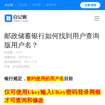
自记账
自注册
自开票
发票API
注册/登录

邮政储蓄银行如何找到用户查询
版用户名？
阅读量：5.7千
创建时间：2023-08-15
最后编辑时间：2025-12-19
作者：自记账运营部
签约使用的用户名
银行规定，
目前
仅可使用Ukey输入UKey密码登录网银
才可查询和修改