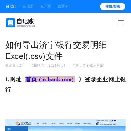
自记账
自注册
自开票
发票API
注册/登录

如何导出济宁银行交易明细
Excel(.csv)文件
阅读量：2千
创建时间：2024-07-31
作者：自记账运营部
1.网址
首页 (jn-bank.com)
》登录企业网上银
行