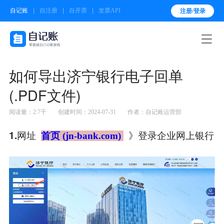
自记账
自注册
自开票
发票API
注册/登录

如何导出济宁银行电子回单
(.PDF文件)
阅读量：2.7千
创建时间：2024-07-31
作者：自记账运营部
1.网址
》登录企业网上银行
首页 (jn-bank.com)