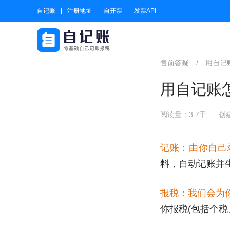
自记账
注册地址
自开票
发票API
售前答疑
/
用自记
用自记账
阅读量：3.7千
创建
记账：由你自己
料，自动记账并
报税：我们会为
你报税(包括个