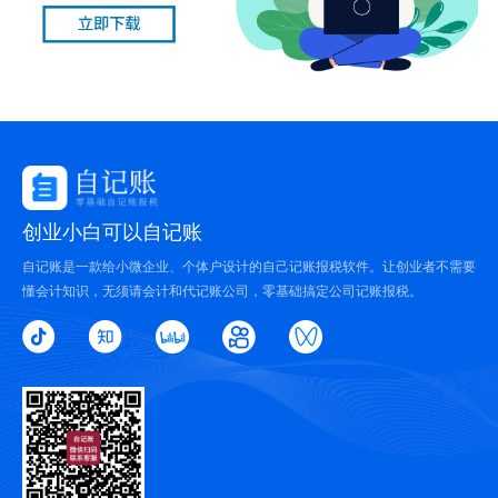
创业小白可以自记账
自记账是一款给小微企业、个体户设计的自己记账报税软件。让创业者不需要
懂会计知识，无须请会计和代记账公司，零基础搞定公司记账报税。