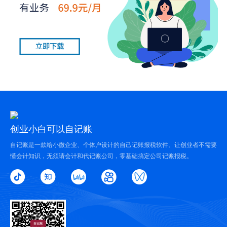
创业小白可以自记账
自记账是一款给小微企业、个体户设计的自己记账报税软件。让创业者不需要
懂会计知识，无须请会计和代记账公司，零基础搞定公司记账报税。