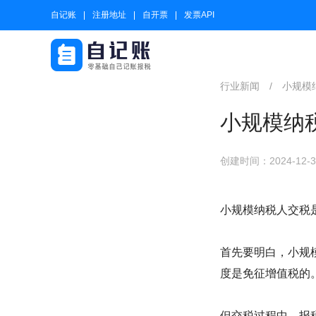
自记账
注册地址
自开票
发票API
行业新闻
/
小规模
小规模纳
创建时间：2024-12-31
小规模纳税人交税
首先要明白，小规
度是免征增值税的
但交税过程中，报