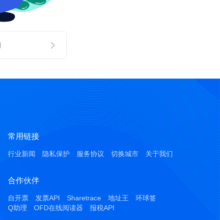
司
常用链接
行业新闻
隐私保护
服务协议
切换城市
关于我们
合作伙伴
自开票
发票API
Sharetrace
地址王
环球签
Q助理
OFD在线阅读器
报税API