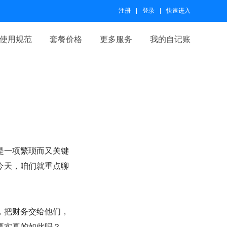
注册
登录
快速进入
使用规范
套餐价格
更多服务
我的自记账
是一项繁琐而又关键
今天，咱们就重点聊
，把财务交给他们，
事实真的如此吗？