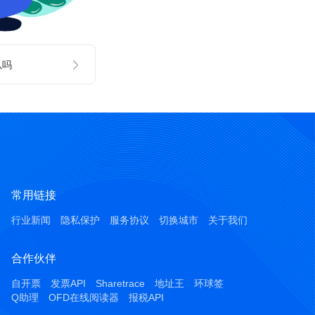
以吗
常用链接
行业新闻
隐私保护
服务协议
切换城市
关于我们
合作伙伴
自开票
发票API
Sharetrace
地址王
环球签
Q助理
OFD在线阅读器
报税API