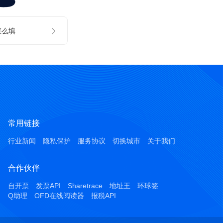
怎么填
常用链接
行业新闻
隐私保护
服务协议
切换城市
关于我们
合作伙伴
自开票
发票API
Sharetrace
地址王
环球签
Q助理
OFD在线阅读器
报税API