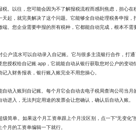
报税。以往，您可能会因为不了解报税流程而感到焦虑，担心在
一天起，就完美解决了这个问题。它能够全自动处理税务申报，
缴端。您企业需要申报的所有税种，它都能自动完成，根本不需
对公户流水可以自动录入自记账。它与很多主流银行合作，打通了 
要您授权给自记账 app，它就能自动从银行获取您对公户的变动
动记入财务报表，银行账入账完全不用您操心。
能自动入账到自记账。每个月它会自动去电子税局查询公司当月
自动进入，无法判定用途的发票会让您确认，确认后自动入账。
超级简单。如果这个月工资单跟上个月没区别，点一下“无变化”
上个月的工资单编辑一下就行。