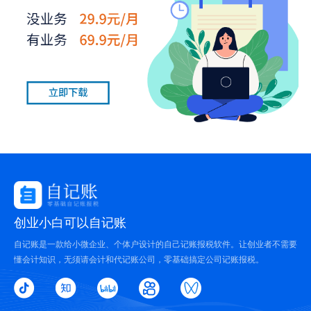
创业小白可以自记账
自记账是一款给小微企业、个体户设计的自己记账报税软件。让创业者不需要
懂会计知识，无须请会计和代记账公司，零基础搞定公司记账报税。