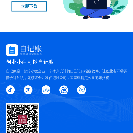
创业小白可以自记账
自记账是一款给小微企业、个体户设计的自己记账报税软件。让创业者不需要
懂会计知识，无须请会计和代记账公司，零基础搞定公司记账报税。