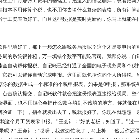
就在上个月那张工资单的基础上，把这人的信息删掉，或者把新
程根本不用你算个税，也不用你去填什么复杂的表格，所有计算
当于工资表做好了。而且这些数据是实时更新的，你马上就能在
软件里填好了，那下一步怎么跟税务局报呢？这个才是零申报的
务局的系统很神秘，万一填错个数字可能吃官司。我跟你说，自
能全自动帮你报税。自记账已经打通了全国的电子税务局和个税
，它都可以帮你自动完成申报。这里面就包括你的个人所得税。
据你的数据生成一个标准的个税申报表。如果是0申报，那系统
，点击确认提交，自记账软件就会把这份报表直接报给税局。整
杂界面，也不用担心会把什么数字填到不该填的地方。你就像在用
者验证一下），指令就发出去了，税就报好了。你现在就想想，
我这个月工资表零申报。” 王会计：“好的老板，知道了。” 过
录呢？” 王会计：“哎呀，我这边忙忘了，马上补。” 然后你还