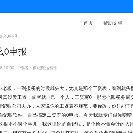
首页
帮助文档
怎么0申报
么0申报
 10:00
作者：自记账运营部
小老板，一到报税的时候就头大，尤其是那个工资表，看到就头
月真没发工资，或者就自己一个人，工资写0，那怎么跟税务局
理记账公司去办，人家说你的工资表不规范，要你改，你只能干
自记账软件，自己搞定工资表的0申报。今天我就专门跟你唠唠
这根本不叫个事儿。我这里说的自记账，是个给不懂会计的人
年了，现在有十多万企业每个月都在用。这么多企业都能自己报