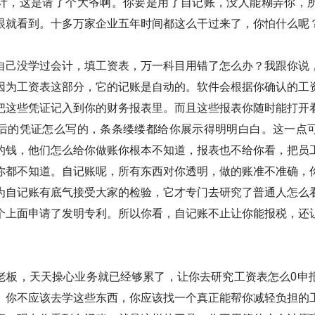
计，这是请了个大爷啊。你要是用了自记账，没人能糊弄你，
眼就看到。十多万家企业五年时间都这么干过来了，你怕什么呢
自己没学过会计，填工资表，万一科目用错了怎么办？我跟你说
因为工资表这部分，它的记账是自动的。软件会根据你确认的工
把这些凭证记入到你的财务报表里。而且这些报表你随时能打开
后的凭证怎么写的，条条缕缕都给你展示得明明白白。这一点
的钱，他们怎么给你做账你根本不知道，报表也不给你看，把员
你都不知道。自记账呢，所有东西对你透明，做的账准不准确，
为自记账有底气接受大家的检验，它才专门去研究了普通人怎么
个上面申请了发明专利。所以你看，自记账不止让你能报税，还
老板，天天操心业务就已经够累了，让你去研究工资表怎么0申
。你不应该去学这些东西，你应该找一个真正能帮你减轻负担的