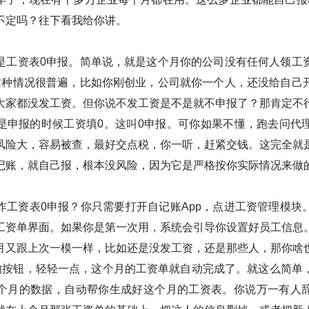
不定吗？往下看我给你讲。
是工资表0申报。简单说，就是这个月你的公司没有任何人领工
这种情况很普遍，比如你刚创业，公司就你一个人，还没给自己
大家都没发工资。但你说不发工资是不是就不申报了？那肯定不
是申报的时候工资填0。这叫0申报。可你如果不懂，跑去问代
风险大，容易被查，最好交点税，你一听，赶紧交钱。这完全就
记账，就自己报，根本没风险，因为它是严格按你实际情况来做
作工资表0申报？你只需要打开自记账App，点进工资管理模块
工资单界面。如果你是第一次用，系统会引导你设置好员工信息
月又跟上次一模一样，比如还是没发工资，还是那些人，那你啥
”的按钮，轻轻一点，这个月的工资单就自动完成了。就这么简单
个月的数据，自动帮你生成好这个月的工资表。你说万一有人