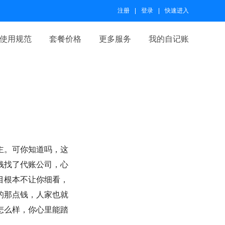
注册
登录
快速进入
使用规范
套餐价格
更多服务
我的自记账
主。可你知道吗，这
钱找了代账公司，心
目根本不让你细看，
的那点钱，人家也就
怎么样，你心里能踏