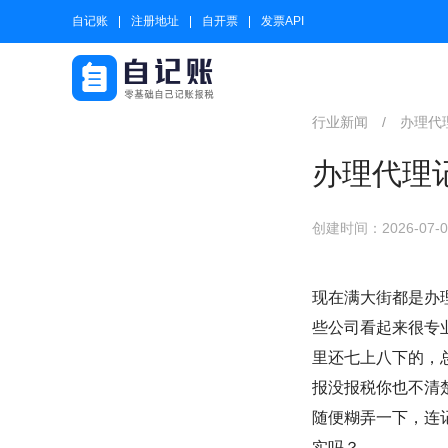
自记账
注册地址
自开票
发票API
行业新闻
/
办理代
办理代理
创建时间：2026-07-08
现在满大街都是办
些公司看起来很专
里还七上八下的，
报没报税你也不清
随便糊弄一下，连
实吗？