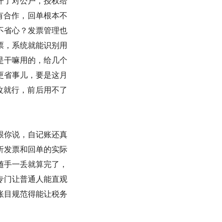
开了对公户，授权给
有合作，回单根本不
不省心？发票管理也
票，系统就能识别用
是干嘛用的，给几个
更省事儿，要是这月
改就行，前后用不了
跟你说，自记账还真
析发票和回单的实际
随手一丢就算完了，
专门让普通人能直观
账目规范得能让税务