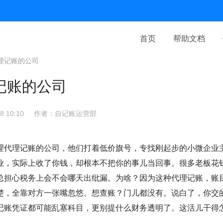
首页
帮助文档
理记账的公司
记账的公司
 10:10
作者：自记账运营部
理代理记账的公司，他们打着低价旗号，专找刚起步的小微企业
业，实际上收了你钱，却根本不把你的事儿当回事。很多老板花
总担心税务上会不会哪天出纰漏。为啥？因为这种代理记账，账
楚，全靠对方一张嘴忽悠。想查账？门儿都没有。说白了，你交
记账凭证都可能乱塞科目，更别提什么财务透明了。这活儿干得