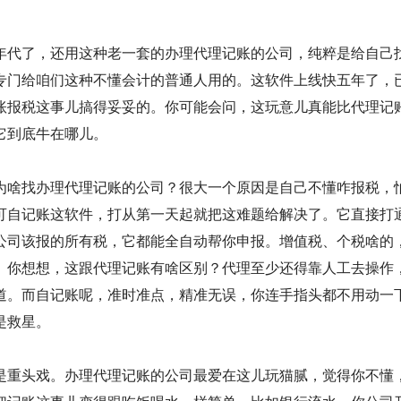
年代了，还用这种老一套的办理代理记账的公司，纯粹是给自己
专门给咱们这种不懂会计的普通人用的。这软件上线快五年了，
账报税这事儿搞得妥妥的。你可能会问，这玩意儿真能比代理记
它到底牛在哪儿。
为啥找办理代理记账的公司？很大一个原因是自己不懂咋报税，
可自记账这软件，打从第一天起就把这难题给解决了。它直接打
公司该报的所有税，它都能全自动帮你申报。增值税、个税啥的
。你想想，这跟代理记账有啥区别？代理至少还得靠人工去操作
道。而自记账呢，准时准点，精准无误，你连手指头都不用动一
是救星。
是重头戏。办理代理记账的公司最爱在这儿玩猫腻，觉得你不懂