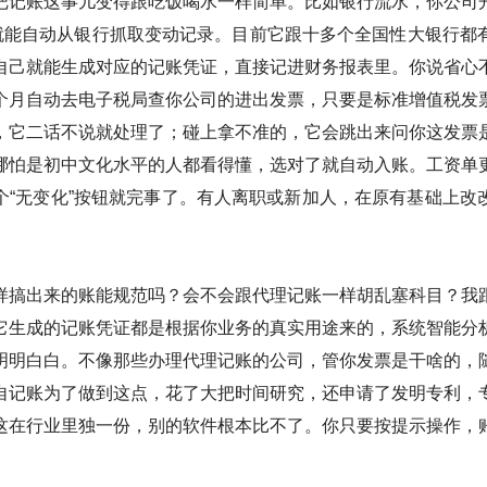
把记账这事儿变得跟吃饭喝水一样简单。比如银行流水，你公司
它就能自动从银行抓取变动记录。目前它跟十多个全国性大银行都
自己就能生成对应的记账凭证，直接记进财务报表里。你说省心
个月自动去电子税局查你公司的进出发票，只要是标准增值税发
，它二话不说就处理了；碰上拿不准的，它会跳出来问你这发票
哪怕是初中文化水平的人都看得懂，选对了就自动入账。工资单
个“无变化”按钮就完事了。有人离职或新加人，在原有基础上改
样搞出来的账能规范吗？会不会跟代理记账一样胡乱塞科目？我
它生成的记账凭证都是根据你业务的真实用途来的，系统智能分
明明白白。不像那些办理代理记账的公司，管你发票是干啥的，
自记账为了做到这点，花了大把时间研究，还申请了发明专利，
这在行业里独一份，别的软件根本比不了。你只要按提示操作，