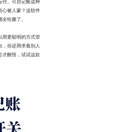
应付。可自记账这种
担心被人蒙？这软件
感全给撕了。
以用更聪明的方式管
当，你还用求着别人
亏才醒悟，试试这款