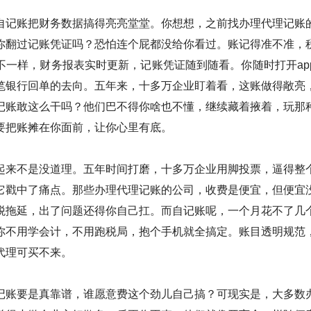
自记账把财务数据搞得亮亮堂堂。你想想，之前找办理代理记账
你翻过记账凭证吗？恐怕连个屁都没给你看过。账记得准不准，
不一样，财务报表实时更新，记账凭证随到随看。你随时打开ap
笔银行回单的去向。五年来，十多万企业盯着看，这账做得敞亮
记账敢这么干吗？他们巴不得你啥也不懂，继续藏着掖着，玩那
要把账摊在你面前，让你心里有底。
起来不是没道理。五年时间打磨，十多万企业用脚投票，逼得整
它戳中了痛点。那些办理代理记账的公司，收费是便宜，但便宜
税拖延，出了问题还得你自己扛。而自记账呢，一个月花不了几
你不用学会计，不用跑税局，抱个手机就全搞定。账目透明规范
代理可买不来。
记账要是真靠谱，谁愿意费这个劲儿自己搞？可现实是，大多数