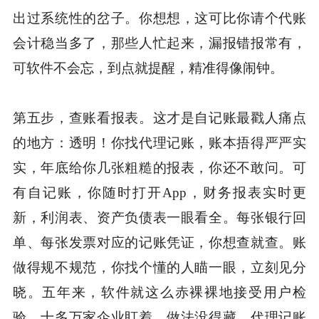
出过系统性的岔子。你想想，这可比你请个代账
会计稳当多了，那些人忙起来，漏报错报常有，
可软件不会忘，到点就提醒，精准得像闹钟。
第五步，查账看报表。这才是自记账最戳人痛点
的地方：透明！你找代理记账，账本捂得严严实
实，年底给你几张粗糙的报表，你还不敢问。可
有自记账，你随时打开App，财务报表实时更
新，利润表、资产负债表一眼看全。每张银行回
单、每张发票对应的记账凭证，你想查就查。账
做得规不规范，你找个懂的人瞄一眼，立刻见分
晓。五年来，软件就这么赤裸裸地接受用户检
验，十多万家企业盯着，做法没得藏。代理记账