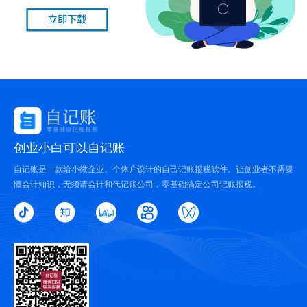
创业小白可以自记账
自记账是一款给小微企业、个体户设计的自己记账报税软件。让创业者不需要
懂会计知识，无须请会计和代记账公司，零基础搞定公司记账报税。