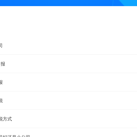
司
申报
报
税
税方式