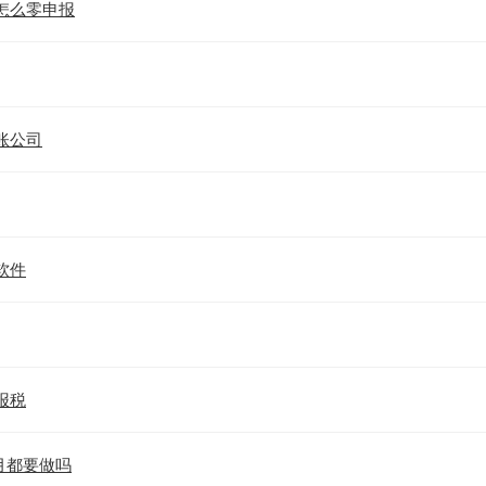
怎么零申报
账公司
软件
报税
月都要做吗